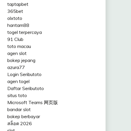
taptapbet
365bet
olxtoto
hantam88
togel terpercaya
91 Club
toto macau
agen slot
bokep jepang
azura77
Login Seributoto
agen togel
Daftar Seributoto
situs toto
Microsoft Teams 网页版
bandar slot
bokep berbayar
สล็อต 2026
slot