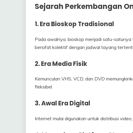
Sejarah Perkembangan On
1. Era Bioskop Tradisional
Pada awalnya, bioskop menjadi satu-satunya
bersifat kolektif dengan jadwal tayang tertent
2. Era Media Fisik
Kemunculan VHS, VCD, dan DVD memungkinkan
fleksibel.
3. Awal Era Digital
Internet mulai digunakan untuk distribusi vide