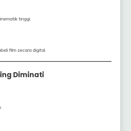
nematik tinggi.
 film secara digital.
ing Diminati
.