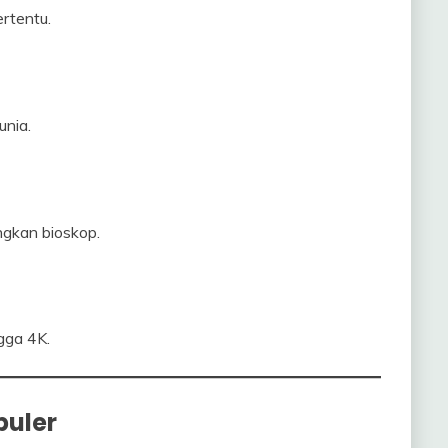
ertentu.
unia.
ngkan bioskop.
gga 4K.
puler