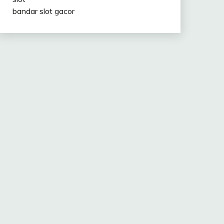
bandar slot gacor