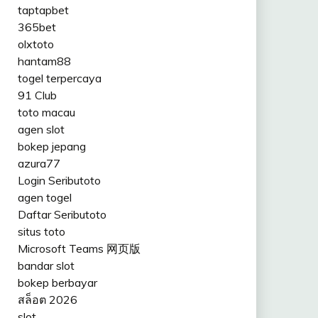
taptapbet
365bet
olxtoto
hantam88
togel terpercaya
91 Club
toto macau
agen slot
bokep jepang
azura77
Login Seributoto
agen togel
Daftar Seributoto
situs toto
Microsoft Teams 网页版
bandar slot
bokep berbayar
สล็อต 2026
slot