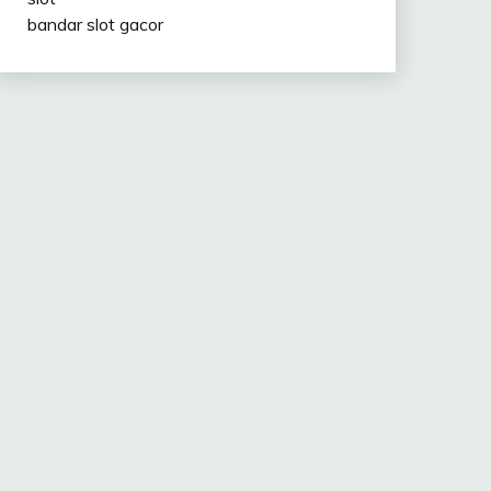
bandar slot gacor