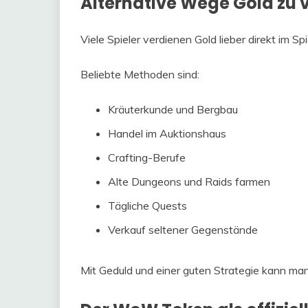
Alternative Wege Gold zu 
Viele Spieler verdienen Gold lieber direkt im Sp
Beliebte Methoden sind:
Kräuterkunde und Bergbau
Handel im Auktionshaus
Crafting-Berufe
Alte Dungeons und Raids farmen
Tägliche Quests
Verkauf seltener Gegenstände
Mit Geduld und einer guten Strategie kann m