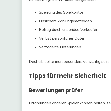
Sperrung des Spielkontos
Unsichere Zahlungsmethoden
Betrug durch unseriöse Verkäufer
Verlust persönlicher Daten
Verzögerte Lieferungen
Deshalb sollte man besonders vorsichtig sein.
Tipps für mehr Sicherheit
Bewertungen prüfen
Erfahrungen anderer Spieler können helfen, se