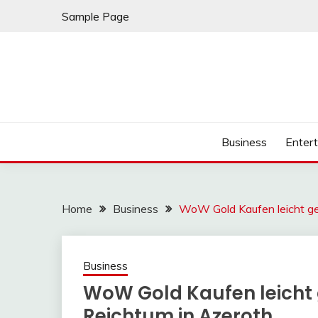
Skip
Sample Page
to
content
Business
Enter
Home
Business
WoW Gold Kaufen leicht ge
Business
WoW Gold Kaufen leicht
Reichtum in Azeroth