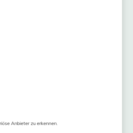
riöse Anbieter zu erkennen.