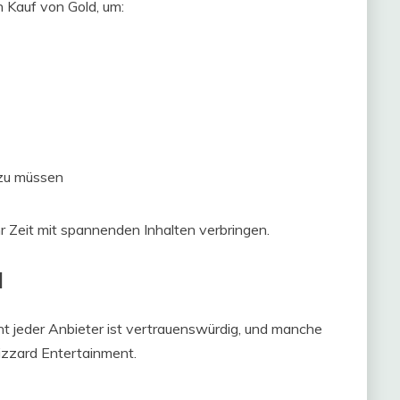
n Kauf von Gold, um:
zu müssen
r Zeit mit spannenden Inhalten verbringen.
d
icht jeder Anbieter ist vertrauenswürdig, und manche
zzard Entertainment.