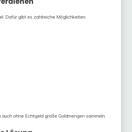
verdienen
iel. Dafür gibt es zahlreiche Möglichkeiten.
an auch ohne Echtgeld große Goldmengen sammeln.