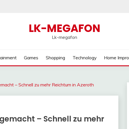
LK-MEGAFON
Lk-megafon
tainment
Games
Shopping
Technology
Home Impr
macht – Schnell zu mehr Reichtum in Azeroth
 gemacht – Schnell zu mehr