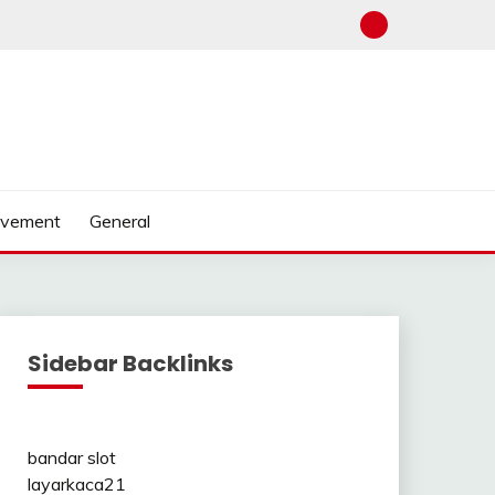
ovement
General
Sidebar Backlinks
bandar slot
layarkaca21