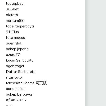
taptapbet
365bet
olxtoto
hantam88
togel terpercaya
91 Club
toto macau
agen slot
bokep jepang
azura77
Login Seributoto
agen togel
Daftar Seributoto
situs toto
Microsoft Teams 网页版
bandar slot
bokep berbayar
สล็อต 2026
slot